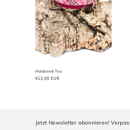
r
i
e
:
Halsband Tau
Normaler
€13,00 EUR
Preis
Jetzt Newsletter abonnieren! Verpa