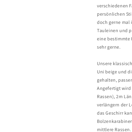
verschiedenen F
persönlichen St
doch gerne mal i
Tauleinen und p
eine bestimmte 
sehr gerne.
Unsere klassisch
Uni beige und d
gehalten, passe
Angefertigt wird
Rassen),
2m Län
verlängern der L
das Geschirr ka
Bolzenkarabiner 
mittlere Rassen