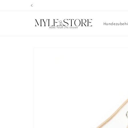
Direkt
zum
Inhalt
Hundezubeh
Zu
Produktinformationen
springen