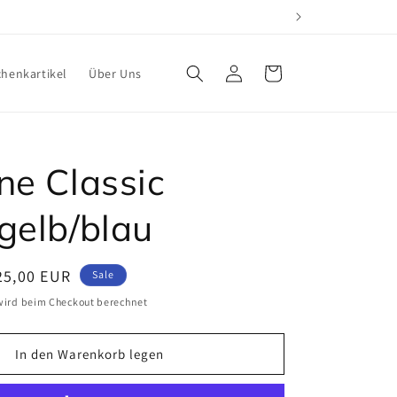
Einloggen
Warenkorb
henkartikel
Über Uns
ne Classic
gelb/blau
erkaufspreis
25,00 EUR
Sale
ird beim Checkout berechnet
In den Warenkorb legen