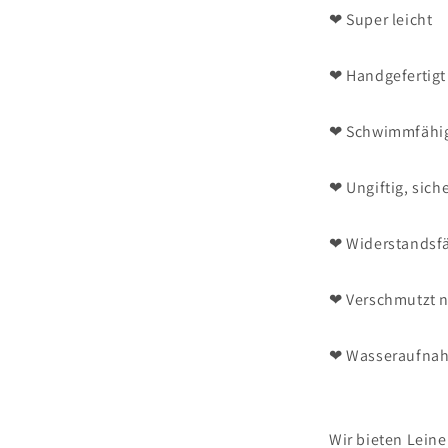
❤ Super leicht
❤ Handgefertigt
❤ Schwimmfähig
❤ Ungiftig, sich
❤ Widerstandsfä
❤ Verschmutzt n
❤ Wasseraufnah
Wir bieten Leine