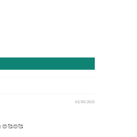
02/03/2023
ät 😍🥰😍🥰