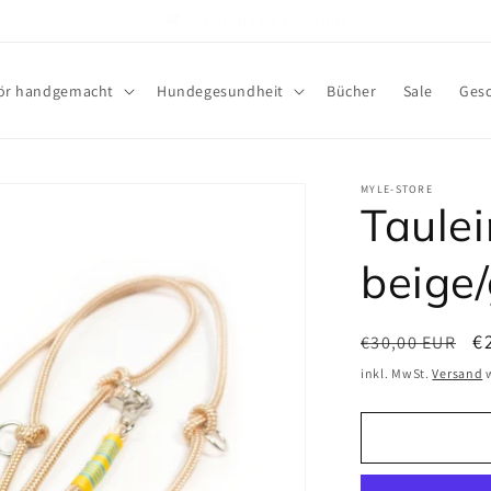
👍🏻 Wir beraten Dich sehr gerne
ör handgemacht
Hundegesundheit
Bücher
Sale
Gesc
MYLE-STORE
Taulei
beige/
Normaler
V
€
€30,00 EUR
Preis
inkl. MwSt.
Versand
w