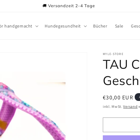
🚚 Versandzeit 2-4 Tage
ör handgemacht
Hundegesundheit
Bücher
Sale
Gesc
MYLE-STORE
TAU 
Geschi
Normaler
€30,00 EUR
Preis
inkl. MwSt.
Versand
w