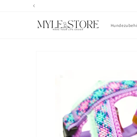
Direkt
zum
Inhalt
Hundezubeh
Zu
Produktinformationen
springen