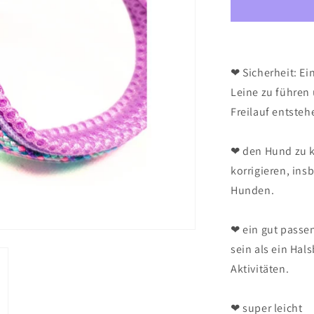
❤ Sicherheit: Ei
Leine zu führen 
Freilauf entste
❤ den Hund zu k
korrigieren, in
Hunden.
❤ ein gut passe
sein als ein Ha
Aktivitäten.
❤ super leicht