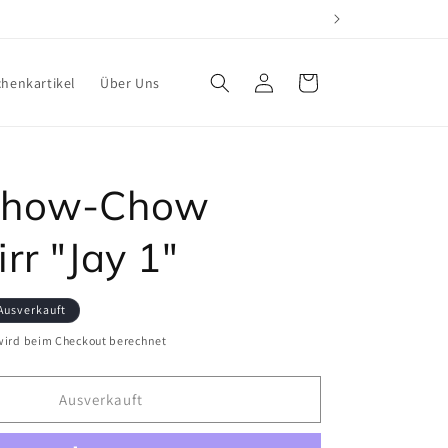
Einloggen
Warenkorb
henkartikel
Über Uns
Chow-Chow
rr "Jay 1"
Ausverkauft
ird beim Checkout berechnet
Ausverkauft