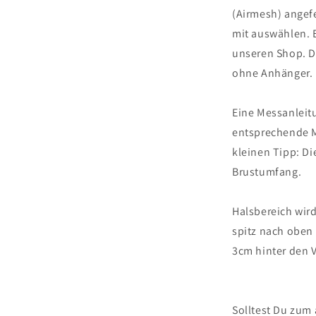
(Airmesh) angefe
mit auswählen. 
unseren Shop. De
ohne Anhänger.
Eine Messanleitu
entsprechende M
kleinen Tipp: Di
Brustumfang.
Halsbereich wird
spitz nach obe
3cm hinter den V
Solltest Du zum